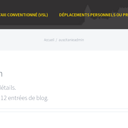
TAXI CONVENTIONNÉ (VSL)
DÉPLACEMENTS PERSONNELS OU P
Accueil
/
auscitanieadmin
n
étails.
12 entrées de blog.